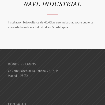
NAVE INDUSTRIAL
Instalación fotovoltaica de 43,43kW uso industrial sobre cubierta
abovedada en Nave Industrial en Guadalajara.
DÓNDE ESTAMOS
C/ Calle Paseo de la Habana, 26, 1º, 1ª
Madrid – 28036
CONTACTO