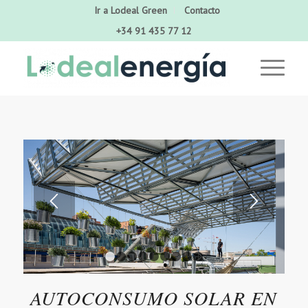
Ir a Lodeal Green
Contacto
+34 91 435 77 12
1
2
3
4
5
6
7
8
9
AUTOCONSUMO SOLAR EN