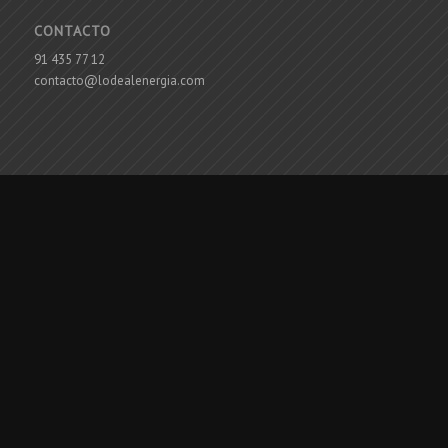
CONTACTO
91 435 77 12
contacto@lodealenergia.com
ÚLTIMOS PROYECTOS
INSTALACIONES EN RESTAURANTE – MADRID
24 octubre 2025 - 11:18
Instalación Eléctrica en Granja Escuela
24 octubre 2025 - 11:15
Marquesina Fotovoltaica – Madrid
7 junio 2024 - 10:26