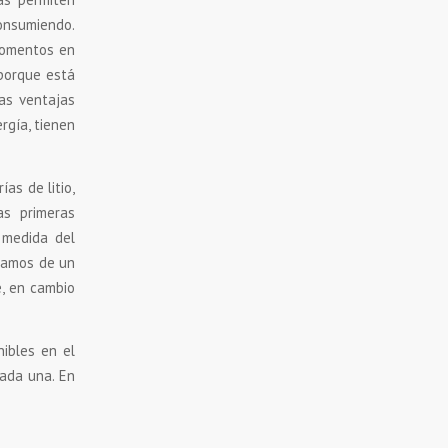
onsumiendo.
momentos en
 porque está
as ventajas
rgía, tienen
as de litio,
as primeras
 medida del
blamos de un
e, en cambio
nibles en el
cada una. En