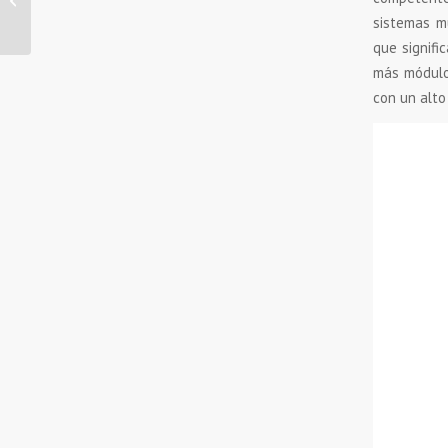
Estándar en Domótica
sistemas m
que signifi
más módulos
con un alto