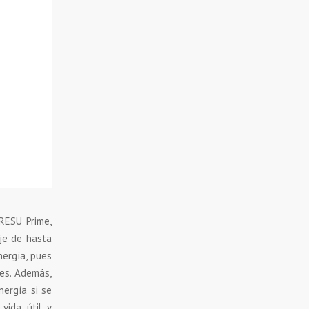
 RESU Prime,
je de hasta
ergía, pues
res. Además,
ergía si se
vida útil y