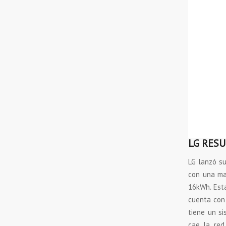
LG RESU
LG lanzó su
con una ma
16kWh. Est
cuenta con 
tiene un s
cae la red