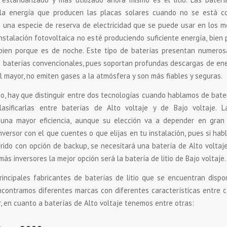
la energía que producen las placas solares cuando no se está c
s una especie de reserva de electricidad que se puede usar en los 
instalación fotovoltaica no esté produciendo suficiente energía, bien
bien porque es de noche. Este tipo de baterías presentan numeros
s baterías convencionales, pues soportan profundas descargas de ene
il mayor, no emiten gases a la atmósfera y son más fiables y seguras.
do, hay que distinguir entre dos tecnologías cuando hablamos de baterí
asificarlas entre baterías de Alto voltaje y de Bajo voltaje. L
 una mayor eficiencia, aunque su elección va a depender en gran
nversor con el que cuentes o que elijas en tu instalación, pues si ha
brido con opción de backup, se necesitará una batería de Alto voltaj
más inversores la mejor opción será la batería de litio de Bajo voltaje.
rincipales fabricantes de baterías de litio que se encuentran dispo
contramos diferentes marcas con diferentes características entre 
r, en cuanto a baterías de Alto voltaje tenemos entre otras: