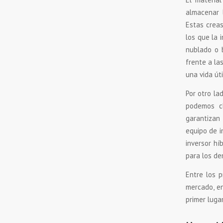
almacenar 
Estas crea
los que la 
nublado o 
frente a la
una vida út
Por otro la
podemos cl
garantizan
equipo de i
inversor hí
para los de
Entre los p
mercado, en
primer luga