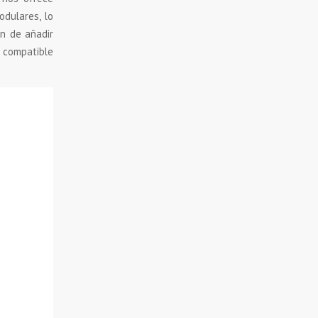
dulares, lo
an de añadir
r compatible