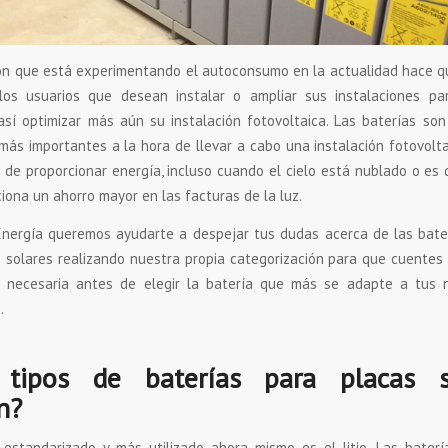
ión que está experimentando el autoconsumo en la actualidad hace q
os usuarios que desean instalar o ampliar sus instalaciones para
así optimizar más aún su instalación fotovoltaica. Las baterías so
ás importantes a la hora de llevar a cabo una instalación fotovolta
de proporcionar energía, incluso cuando el cielo está nublado o es 
iona un ahorro mayor en las facturas de la luz.
nergía queremos ayudarte a despejar tus dudas acerca de las bater
 solares realizando nuestra propia categorización para que cuentes
n necesaria antes de elegir la batería que más se adapte a tus 
.
tipos de baterías para placas s
n?
 estandarizado y más utilizado ahora mismo es el litio. Las bater