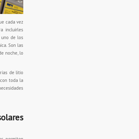
ue cada vez
 incluirles
n uno de los
ica. Son las
de noche, lo
ías de litio
 con toda la
necesidades
olares
ías permiten