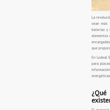
La revoluc
sean más l
baterías y 
elementos m
encargadas 
que proporc
En Lodeal E
para placas
informació
energéticas
¿Qué 
existe
El material