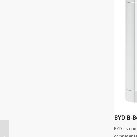
BYD B-B
BYD es uno 
Lodeal Energía es KNX
competente
partner y Advance: