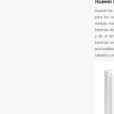
Huawei 
Huawei ha e
para los co
módulo má
baterías de
y de si te
baterías so
profundida
tamaño y un