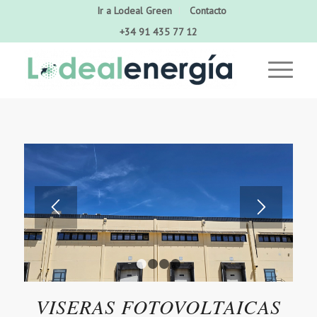
Ir a Lodeal Green
Contacto
+34 91 435 77 12
1
2
3
4
VISERAS FOTOVOLTAICAS