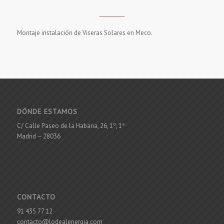
Montaje instalación de Viseras Solares en Meco.
DÓNDE ESTAMOS
C/ Calle Paseo de la Habana, 26, 1º, 1ª
Madrid – 28036
CONTACTO
91 435 77 12
contacto@lodealenergia.com